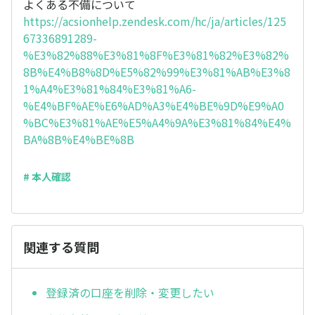
よくある不備について
https://acsionhelp.zendesk.com/hc/ja/articles/125
67336891289-
%E3%82%88%E3%81%8F%E3%81%82%E3%82%
8B%E4%B8%8D%E5%82%99%E3%81%AB%E3%8
1%A4%E3%81%84%E3%81%A6-
%E4%BF%AE%E6%AD%A3%E4%BE%9D%E9%A0
%BC%E3%81%AE%E5%A4%9A%E3%81%84%E4%
BA%8B%E4%BE%8B
# 本人確認
関連する質問
登録済の口座を削除・変更したい