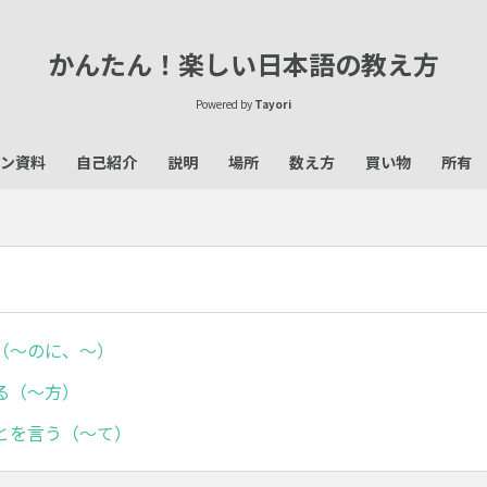
かんたん！楽しい日本語の教え方
Powered by
Tayori
ン資料
自己紹介
説明
場所
数え方
買い物
所有
（～のに、～）
る（～方）
とを言う（～て）