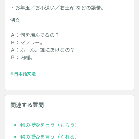
・お年玉／お小遣い／お土産 などの語彙。
例文
Ａ：何を編んでるの？
Ｂ：マフラー。
Ａ：ふーん。誰にあげるの？
Ｂ：内緒。
# 日本語文法
関連する質問
物の授受を言う（もらう）
物の授受を言う（くれる）