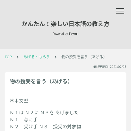
かんたん！楽しい日本語の教え方
Powered by
Tayori
TOP
あげる・もらう
物の授受を言う（あげる）
最終更新日 : 2021/02/05
物の授受を言う（あげる）
基本文型
Ｎ１は Ｎ２に Ｎ３を あげました
Ｎ１＝与え手
Ｎ２＝受け手 Ｎ３＝授受の対象物