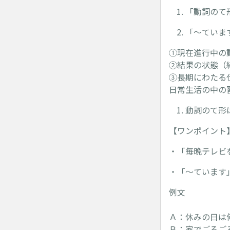
「動詞のて
「～ていま
①現在進行中の
②結果の状態（
③長期にわたる
日常生活の中の
動詞のて形
【ワンポイント
・「毎晩テレビ
・「～ています
例文
Ａ：休みの日は
Ｂ：家でごろご