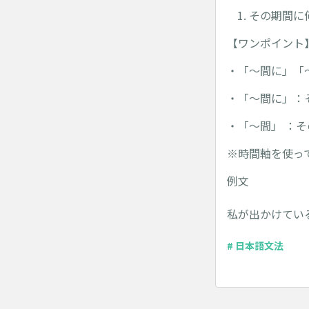
その期間に
【ワンポイント
・「～間に」「
・「～間に」：
・「～間」 ：
※時間軸を使っ
例文
私が出かけてい
# 日本語文法