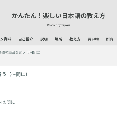
かんたん！楽しい日本語の教え方
Powered by
Tayori
ン資料
自己紹介
説明
場所
数え方
買い物
所有
時間の範囲を言う（～間に）
言う（～間に）
Ｎの間に
】