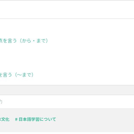
点を言う（から・まで）
を言う（～まで）
本文化
# 日本語学習について