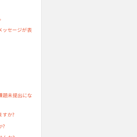
。
。
メッセージが表
。
課題未提出にな
すか?
か?