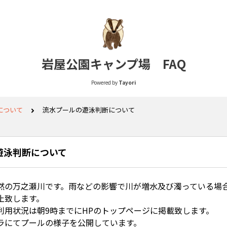
岩屋公園キャンプ場 FAQ
Powered by
Tayori
について
流水プールの遊泳判断について
遊泳判断について
然の万之瀬川です。雨などの影響で川が増水及び濁っている場
止致します。
利用状況は朝9時までにHPのトップページに掲載致します。
ラにてプールの様子を公開しています。