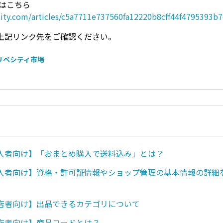
ジはこちら
ecity.com/articles/c5a7711e737560fa12220b8cff44f4795393b
上記リンク先をご確認ください。
 リベシティ市場
入者向け】「おまとめ購入で送料込み」とは？
入者向け】資格・許可証情報やショップ管理の基本情報の詳細
店者向け】出品できるカテゴリについて
店者向け】商品コードとは？