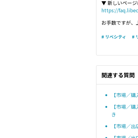
▼ 新しいペー
https://faq.lib
お手数ですが、
# リベシティ
#
関連する質問
【市場／購
【市場／購
き
【市場／出
【市場／出