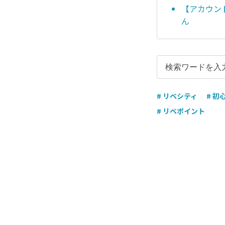
【アカウン
ん
# リベシティ
# 初
# リベポイント