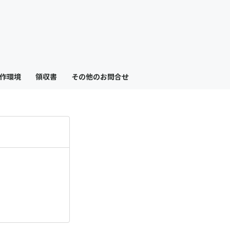
っ
と
見
作環境
領収書
その他のお問合せ
る