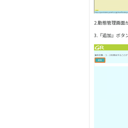
2.動態管理画面
3.『追加』ボ