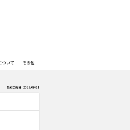
も
っ
と
見
について
その他
る
最終更新日 : 2023/09/11