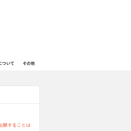
も
っ
と
見
について
その他
る
出願することは