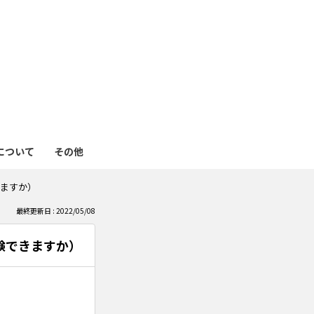
も
っ
と
見
について
その他
る
ますか）
最終更新日 : 2022/05/08
験できますか）