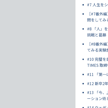
#7 人生
［#7番外
問をしてみ
#8 「人」
挑戦と葛藤
［#8番外
てみる実験
#10 完
TIMES 取
#11 「
#12 新
#13 「
ーション術
#14 ウ