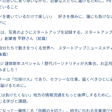
ランドの思いに寄り添いながら、必要な人たちに届けるために。P
ていること
コードを書いているだけで楽しい」 好きを強みに、誰にも負けな
アに
IDGEは、写真のようにスタートアップを記録する。スタートアッ
GE」創業者 平野さん（前篇）
が自分たちで動きをつくる世界へ スタートアップニュースメディア
後篇）
プラジ 謹賀新年スペシャル！歴代パーソナリティが大集合。お正
みました！
ランナーは『仕掛け人』であり、セクシーな仕事。届くべきひとに
で届けるために。
期には負けたくない」地方の情報流通をもっと後押しするために
じる学びと課題。
会人になって一層感じる「信頼の大切さ」。相手に伝わる言葉選び