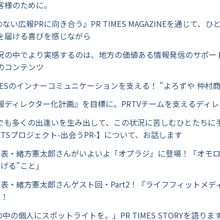
客様のために。
のない広報PRに向き合う』PR TIMES MAGAZINEを通じて、
を届ける喜びを感じながら
の状況の中でより実感するのは、地方の価値ある情報発信のサポー
のコンテンツ
 TIMESのインナーコミュニケーションを支える！ "よろずや 仲村
全広報ディレクター化計画』を目標に。PRTVチームを支えるディ
とつでも多くの出逢いを生み出して、この状況に苦しむひとたちに
ETSプロジェクト-出会うPR-】について、お話します
icy代表・緒方憲太郎さんがいよいよ「オプラジ」に登場！「オモ
あげる”こと」
icy代表・緒方憲太郎さんゲスト回・Part2！『ライフフィットメ
戦！
の中の個人にスポットライトを。」PR TIMES STORYを語り