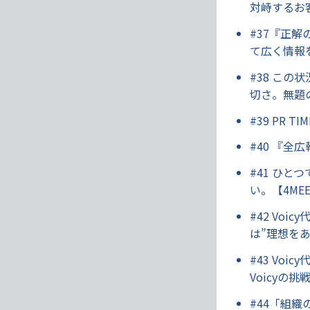
対峙するお
#37『正解
て広く情報
#38 こ
切さ。無題
#39 PR
#40 『
#41 ひ
い。【4ME
#42 Vo
は”理想を
#43 Vo
Voicyの挑
#44「組織