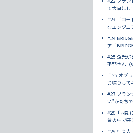
#22 ブ
て大事にし
#23 「
むエンジニ
#24 BR
ア「BRID
#25 企業
平野さん（
＃26 オ
お喋りして
#27 プ
い"かたち
#28「同
業の中で感
#29 社