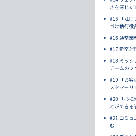
さを感じた
#15 「
づけ執行役
#16 通
#17 新
#18 ミッ
チームのフ
#19 「
スタマーリ
#20 「
とができる
#21 コ
む