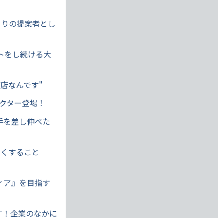
ひとりの提案者とし
トをし続ける大
商店なんです"
レクター登場！
手を差し伸べた
ロくすること
ディア』を目指す
ます！企業のなかに