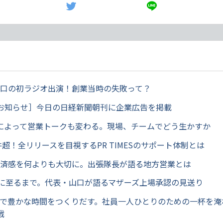
・山口の初ラジオ出演！創業当時の失敗って？
お知らせ］今日の日経新聞朝刊に企業広告を掲載
sionによって営業トークも変わる。現場、チームでどう生かすか
00件超！全リリースを目視するPR TIMESのサポート体制とは
の経済感を何よりも大切に。出張隊長が語る地方営業とは
O実現に至るまで。代表・山口が語るマザーズ上場承認の見送り
ヒーで豊かな時間をつくりだす。社員一人ひとりのための一杯を
戦