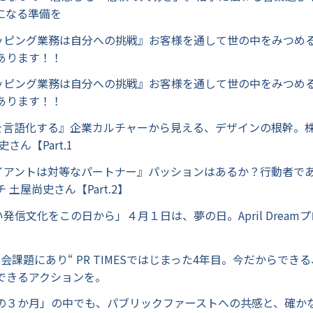
"になる準備を
リッピング業務は自分への挑戦』お客様を通して世の中をみつめ
あります！！
リッピング業務は自分への挑戦』お客様を通して世の中をみつめ
あります！！
hyを言語化する』企業カルチャーから見える、デザインの根幹。
さん【Part.1
ライアントは対等なパートナー』パッションはあるか？行動者で
 土屋尚史さん【Part.2】
い発信文化をこの日から」４月１日は、夢の日。April Dream
は社会課題にあり“ PR TIMESではじまった4年目。今だからで
できるアクションを。
怒涛の３か月」の中でも、パブリックファーストへの共感と、確か