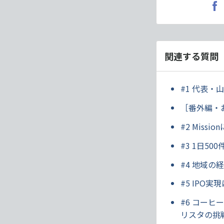
関連する質問
#1 代表
［番外編・
#2 Mis
#3 1日5
#4 地域
#5 IP
#6 コー
リスタの挑