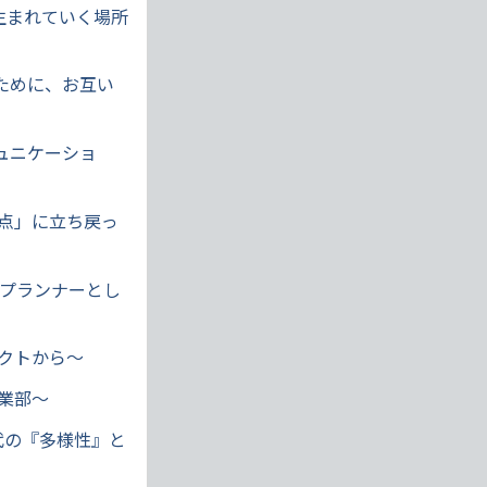
生まれていく場所
くために、お互い
ュニケーショ
原点」に立ち戻っ
とプランナーとし
ェクトから～
事業部～
世代の『多様性』と