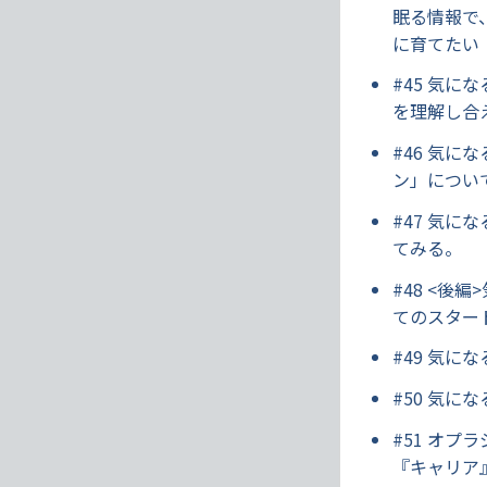
眠る情報で
に育てたい
#45 気
を理解し合
#46 気
ン」につい
#47 気
てみる。
#48 <
てのスター
#49 気
#50 気に
#51 オプ
『キャリア