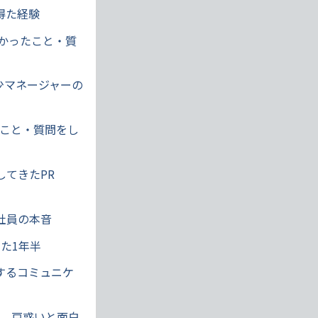
得た経験
かったこと・質
年少マネージャーの
たこと・質問をし
してきたPR
社員の本音
た1年半
するコミュニケ
か、戸惑いと面白