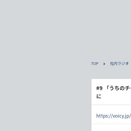
TOP
社内ラジオ
#9 「うち
に
https://voicy.j