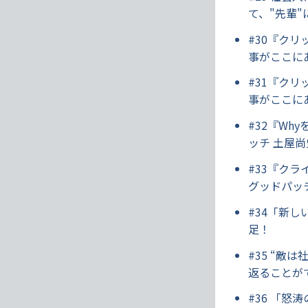
て、"先輩
#30『ク
事がここに
#31『ク
事がここに
#32『W
ッチ 土屋尚史
#33『ク
グッドパッチ
#34「新し
足！
#35 “敵
返ることが
#36 「