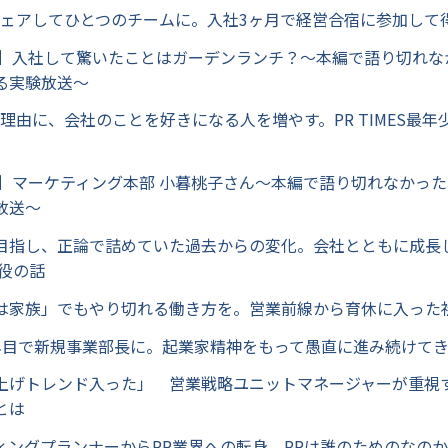
をシェアしてひとつのチームに。入社3ヶ月で経営合宿に参加して
編］入社して驚いたことはガーデンランチ？～本編で語り切れな
る実験放送～
を理由に、会社のことを好きになる人を増やす。PR TIMES最
編］マーケティング本部 小暮桃子さん～本編で語り切れなかっ
放送～
璧を目指し、正論で詰めていた過去からの変化。会社とともに成長
締役の話
第一は家族」でもやり切れる働き方を。営業前線から育休に入った
卒2年目で新規事業部長に。起業家精神をもって愚直に進み続けてき
今、上げトレンド入った」 営業戦略ユニットマネージャーが重視
とは
ェディングプランナーからPR業界への転身。PRは誰のためのなの