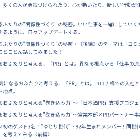
、多くの人が勇気づけられたり、心が動いたり、新しい行動が
になるふたりの"関係性づくり"の秘密。いい仕事を一緒にしてい
えるように、日々アップデートする。
になるふたりの”関係性づくり”の秘密・《後編》のテーマは「コミ
てとことん話してみました！
になるおふたりと考える、「PR」とは。異なる視点から「仕事の
後編>気になるおふたりと考える、「PR」とは。コロナ禍での入社
ト地点。
になるおふたりと考える"巻き込み力"～「日本酒PR」支援プロジ
なるおふたりと考える"巻き込み力"～営業本部×PRパートナー
ラジ初のゲスト3名！"ゆとり世代"？92年生まれメンバー！同
』を考えてみる〈前編〉