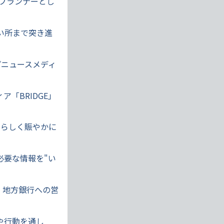
Rプランナーとし
い所まで突き進
プニュースメディ
「BRIDGE」
月らしく賑やかに
必要な情報を"い
。地方銀行への営
や行動を通し