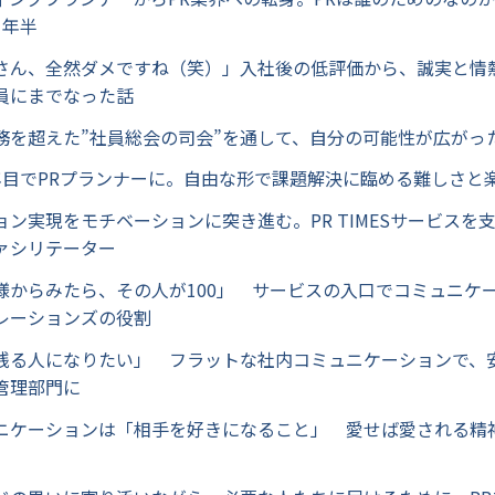
1年半
江口さん、全然ダメですね（笑）」入社後の低評価から、誠実と情
員にまでなった話
常業務を超えた”社員総会の司会”を通して、自分の可能性が広がっ
卒2年目でPRプランナーに。自由な形で課題解決に臨める難しさと
ション実現をモチベーションに突き進む。PR TIMESサービス
ァシリテーター
お客様からみたら、その人が100」 サービスの入口でコミュニケ
レーションズの役割
心に残る人になりたい」 フラットな社内コミュニケーションで、
管理部門に
ミュニケーションは「相手を好きになること」 愛せば愛される精