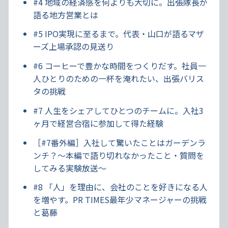
#4 地域の経済感を何よりも大切に。出張隊長が
語る地方営業とは
#5 IPO実現に至るまで。代表・山口が語るマザ
ーズ上場承認の見送り
#6 コーヒーで豊かな時間をつくりだす。社員一
人ひとりのための一杯を淹れたい、出張バリス
タの挑戦
#7 人生をシェアしてひとつのチームに。入社3
ヶ月で経営合宿に参加して得た経験
［#7番外編］入社して驚いたことはガーデンラ
ンチ？～本編で語り切れなかったこと・質問を
してみる実験放送～
#8 「人」を理由に、会社のことを好きになる人
を増やす。PR TIMES最年少マネージャーの挑戦
と葛藤