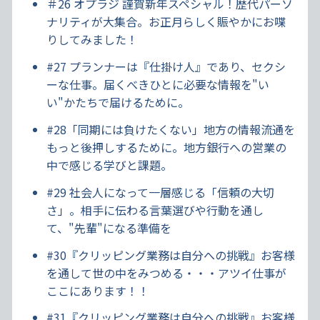
＃26 オプラジ 謹賀新年スペシャル！歴代パーソ
ナリティが大集合。お正月らしく賑やかにお喋
りしてみました！
#27 プランナーは『仕掛け人』であり、セクシ
ーな仕事。届くべきひとに必要な情報を"い
い"かたちで届けるために。
#28「同期には負けたくない」地方の情報流通を
もっと後押しするために。地方銀行への営業の
中で感じる学びと課題。
#29 社会人になって一層感じる「信頼の大切
さ」。相手に伝わる言葉選びや行動を通し
て、"先輩"になる準備を
#30『クリッピング業務は自分への挑戦』お客様
を通して世の中をみつめる・・・アツイ仕事が
ここにあります！！
#31『クリッピング業務は自分への挑戦』お客様