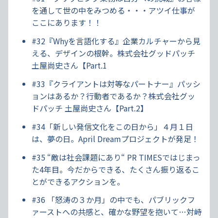
を通して世の中をみつめる・・・アツイ仕事が
ここにあります！！
#32『Whyを言語化する』企業カルチャーから見
える、デザインの根幹。株式会社グッドパッチ
土屋尚史さん【Part.1
#33『クライアントは対等なパートナー』パッシ
ョンはあるか？行動者であるか？株式会社グッ
ドパッチ 土屋尚史さん【Part.2】
#34「新しい発信文化をこの日から」４月１日
は、夢の日。April Dreamプロジェクトが発足！
#35 “敵は社会課題にあり“ PR TIMESではじまっ
た4年目。今だからできる、たくさん振り返るこ
とができるアクションを。
#36 「怒涛の３か月」の中でも、パブリックフ
ァーストへの共感と、確かな野望を抱いて…対峙