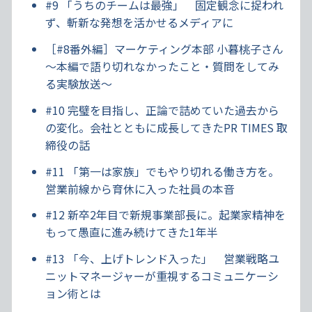
#9 「うちのチームは最強」 固定観念に捉われ
ず、斬新な発想を活かせるメディアに
［#8番外編］マーケティング本部 小暮桃子さん
～本編で語り切れなかったこと・質問をしてみ
る実験放送～
#10 完璧を目指し、正論で詰めていた過去から
の変化。会社とともに成長してきたPR TIMES 取
締役の話
#11 「第一は家族」でもやり切れる働き方を。
営業前線から育休に入った社員の本音
#12 新卒2年目で新規事業部長に。起業家精神を
もって愚直に進み続けてきた1年半
#13 「今、上げトレンド入った」 営業戦略ユ
ニットマネージャーが重視するコミュニケーシ
ョン術とは