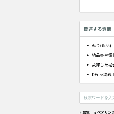
関連する質問
返金(返品)
納品書や領
故障した場
DFree
# 充電
# ペアリン