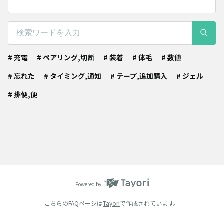
# 充電
# ペアリング,切断
# 装着
# 体毛
# 数値
# 忘れた
# タイミング,通知
# テープ,追加購入
# ジェル
# 排便,便
Powered by
こちらのFAQページは
Tayori
で作成されています。