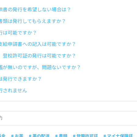
供書の発行を希望しない場合は？
書類は発行してもらえますか？
行は可能ですか？
支給申請書への記入は可能ですか？
、登校許可証の発行は可能ですか？
鑑が無いのですが、問題ないですか？
は発行できますか？
行されません
料金
# お薬
# 薬の配送
# 書類
# 登園許可証
# マイナ保険証