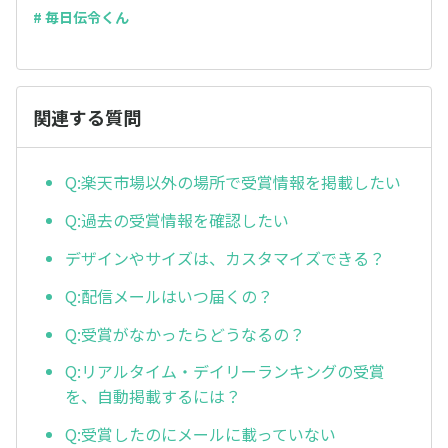
# 毎日伝令くん
関連する質問
Q:楽天市場以外の場所で受賞情報を掲載したい
Q:過去の受賞情報を確認したい
デザインやサイズは、カスタマイズできる？
Q:配信メールはいつ届くの？
Q:受賞がなかったらどうなるの？
Q:リアルタイム・デイリーランキングの受賞
を、自動掲載するには？
Q:受賞したのにメールに載っていない