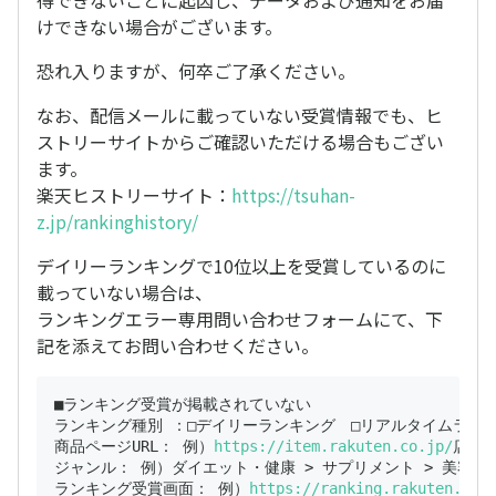
得できないことに起因し、データおよび通知をお届
けできない場合がございます。
恐れ入りますが、何卒ご了承ください。
なお、配信メールに載っていない受賞情報でも、ヒ
ストリーサイトからご確認いただける場合もござい
ます。
楽天ヒストリーサイト：
https://tsuhan-
z.jp/rankinghistory/
デイリーランキングで10位以上を受賞しているのに
載っていない場合は、
ランキングエラー専用問い合わせフォームにて、下
記を添えてお問い合わせください。
■ランキング受賞が掲載されていない

ランキング種別 ：□デイリーランキング　□リアルタイムランキ
商品ページURL： 例）
https://item.rakuten.co.jp/
店舗UR
ジャンル： 例）ダイエット・健康 > サプリメント > 美容 > 
ランキング受賞画面： 例）
https://ranking.rakuten.co.