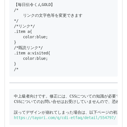
【毎日伝令くんGOLD】

/*

    リンクの文字色等を変更できます

*/

/*リンク*/

.item a{

    color:blue;

}

/*既読リンク*/

.item a:visited{

    color:blue;

}

中上級者向けです。修正には、CSSについての知識が必要です。
CSSについてのお問い合せはお受けしていませんので、恐れ入
https://tayori.com/q/cdi-etfaq/detail/554797/