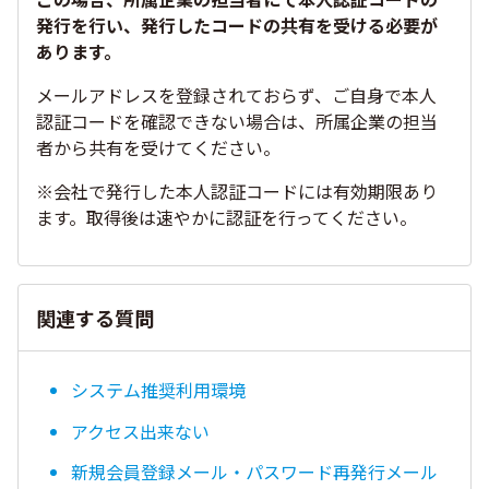
発行を行い、発行したコードの共有を受ける必要が
あります。
メールアドレスを登録されておらず、ご自身で本人
認証コードを確認できない場合は、所属企業の担当
者から共有を受けてください。
※会社で発行した本人認証コードには有効期限あり
ます。取得後は速やかに認証を行ってください。
関連する質問
システム推奨利用環境
アクセス出来ない
新規会員登録メール・パスワード再発行メール