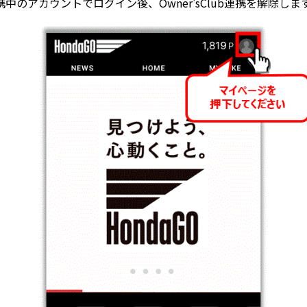
ub連携中のアカウントでログイン後、Owner'sClub連携を解除しま