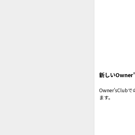
新しいOwner'
Owner'sCl
ます。