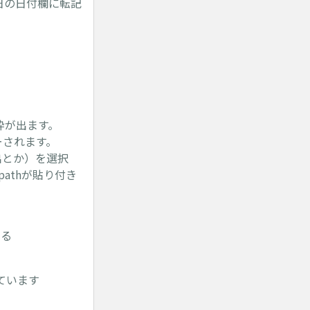
日の日付欄に転記
枠が出ます。
ーされます。
出とか）を選択
pathが貼り付き
ける
ています