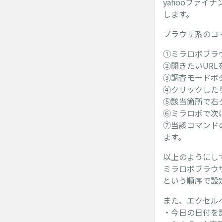
yahooファ
します。
ブラウザ系のコ
①ミラロボブラ
②開きたいURL
③調査モードボ
④クリックした
⑤該当箇所で右
⑥ミラロボで次
⑦当該コマンドの
ます。
以上のようにし
ミラロボブラウザ
という順序で設
また、エクセル
・今日の日付を