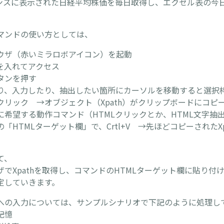
イナンスに表示された日経平均株価を毎日取得し、エクセル表の今
マンドの使い方としては、
ウザ（赤いミラロボアイコン）を起動
を入れてアクセス
タンを押す
り、入力したり、抽出したい箇所にカーソルを移動すると選択
クリック →オブジェクト（Xpath）がクリップボードにコピ
に希望する動作コマンド（HTMLクリックとか、HTML文字抽
「HTMLターゲット欄」で、Crtl+V →先ほどコピーされたX
て、
でXpathを取得し、コマンドのHTMLターゲット欄に貼り付
定していきます。
への入力については、サンプルシナリオで下記のように処理し
記憶