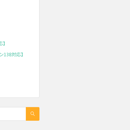
応】
ン138対応】
る