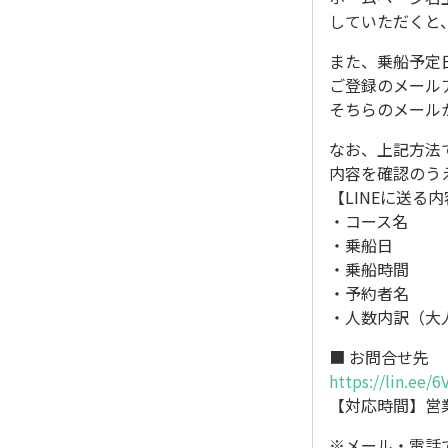
していただくと
また、乗船予定
ご登録のメール
そちらのメール
なお、上記方法
内容を確認のうえ
【LINEに送る
・コース名
・乗船日
・乗船時間
・予約者名
・人数内訳（大
■ お問合せ先
https://lin.ee/
【対応時間】営業日の
※メール・電話