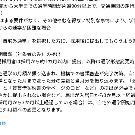
の家から大学までの通学時間が片道90分以上で、交通機関の運行
安）
てはまる要件がなく、その他やむを得ない特別な事情により、学
からの通学が困難な場合
「自宅外通学」を選択した方に、採用後に提出してもらうよう
明書類（対象者のみ）の提出
 新規採用者は採用から約1カ月以内に提出、以降は通学形態変更
通学の月額が振り込まれ、機構での書類審査が完了次第、自
学となった月まで遡った分の差額と当月分を振り込みます。「
」と「賃貸借契約書の全ページのコピーなど」の提出が必要で
やかに提出されない場合など、届出が入居日から3か月以上経
採用月から3か月以上経過している場合）は、自宅外通学開始
宅外月額への変更となります。
書類