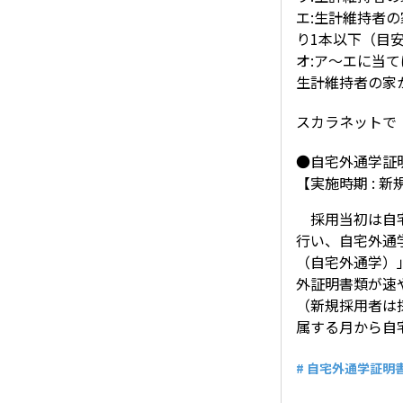
エ:生計維持者
り1本以下（目
オ:ア～エに当
生計維持者の家
スカラネットで
●自宅外通学証
【実施時期 :
採用当初は自宅
行い、自宅外通
（自宅外通学）
外証明書類が速
（新規採用者は
属する月から自
# 自宅外通学証明