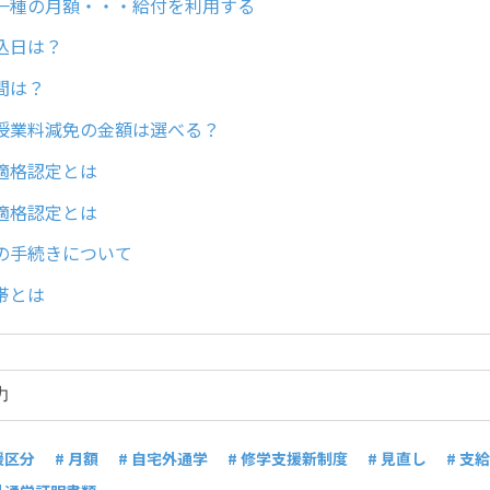
 第一種の月額・・・給付を利用する
振込日は？
期間は？
や授業料減免の金額は選べる？
の適格認定とは
の適格認定とは
後の手続きについて
世帯とは
援区分
# 月額
# 自宅外通学
# 修学支援新制度
# 見直し
# 支