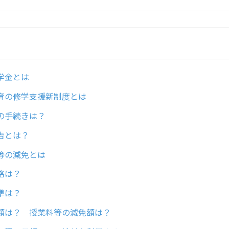
奨学金とは
教育の修学支援新制度とは
中の手続きは？
報告とは？
料等の減免とは
資格は？
基準は？
月額は？ 授業料等の減免額は？