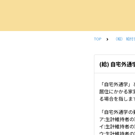
TOP
（給） 給
(給) 自宅外通
「自宅外通学」
居住にかかる家
る場合を指しま
「自宅外通学の
ア:生計維持者
イ:生計維持者
ウ:生計維持者