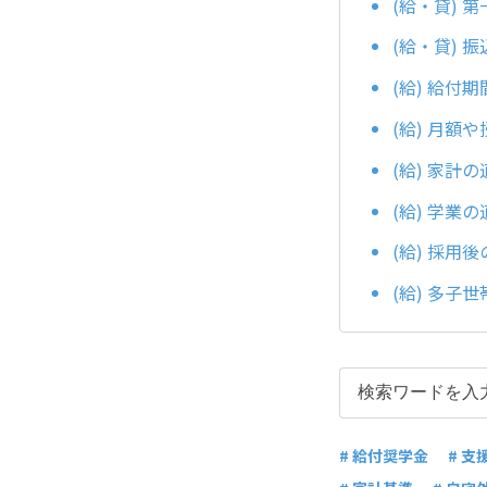
(給・貸)
(給・貸) 
(給) 給付
(給) 月額
(給) 家計
(給) 学業
(給) 採用
(給) 多子
# 給付奨学金
# 支