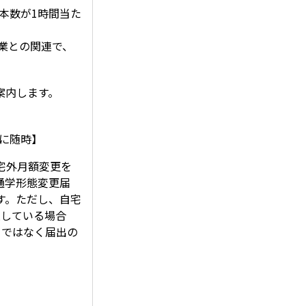
本数が1時間当た
業との関連で、
案内します。
時に随時】
宅外月額変更を
通学形態変更届
す。ただし、自宅
過している場合
月ではなく届出の