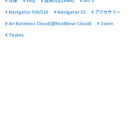
# 在庫
# FAQ
# 故障対応(RMA)
# Arc 3
# Navigator 500/520
# Navigator Z1
# アクセサリー
# Ari Business Cloud(旧RealWear Cloud)
# Zoom
# Teams