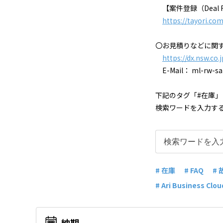
【案件登録（Deal Re
https://tayori.co
〇お見積りなどに関
https://dx.nsw.co.
E-Mail： ml-rw-sal
下記のタグ「#在庫」
検索ワードを入力す
# 在庫
# FAQ
# 
# Ari Business Clo
納期