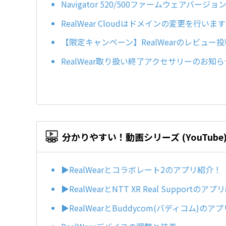
Navigator 520/500ファームウェアバー
RealWear Cloudはドメインの変更を行います(更
【限定キャンペーン】RealWearのレビュー投
RealWear取り扱い終了アクセサリーのお知らせ (
分かりやすい！動画シリーズ (YouTube
▶️RealWearとコラボレート2のアプリ紹介！
▶️RealWearとNTT XR Real Supportのア
▶️RealWearとBuddycom(バディコム)の