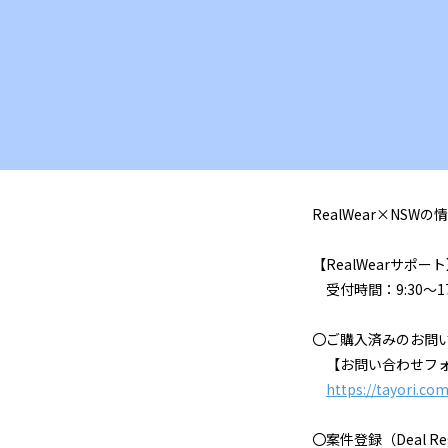
RealWear×NS
【RealWearサポー
受付時間：9:30～1
〇ご購入済みのお問
【お問い合わせフ
https://tayori.co
〇案件登録（Deal 