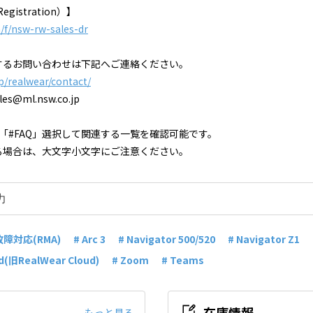
gistration）】
m/f/nsw-rw-sales-dr
するお問い合わせは下記へご連絡ください。
jp/realwear/contact/
es@ml.nsw.co.jp
「#FAQ」選択して関連する一覧を確認可能です。
る場合は、大文字小文字にご注意ください。
故障対応(RMA)
# Arc 3
# Navigator 500/520
# Navigator Z1
ud(旧RealWear Cloud)
# Zoom
# Teams
在庫情報
もっと見る