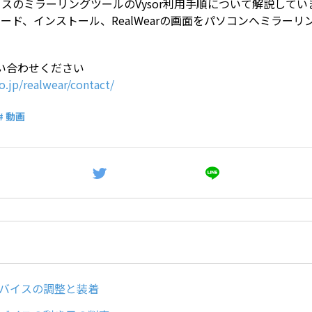
 デバイスのミラーリングツールのVysor利用手順について解説してい
ンロード、インストール、RealWearの画面をパソコンへミラー
い合わせください
co.jp/realwear/contact/
# 動画
rデバイスの調整と装着