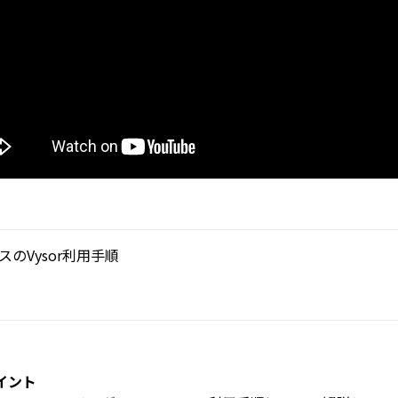
゙イスのVysor利用手順
イント