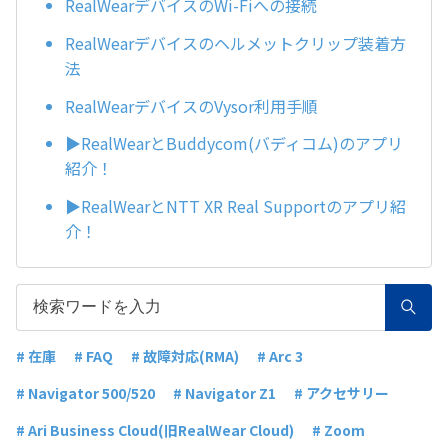
RealWearデバイスのWi-Fiへの接続
RealWearデバイスのヘルメットクリップ装着方
法
RealWearデバイスのVysor利用手順
▶️RealWearとBuddycom(バディコム)のアプリ
紹介！
▶️RealWearとNTT XR Real Supportのアプリ紹
介！
# 在庫
# FAQ
# 故障対応(RMA)
# Arc 3
# Navigator 500/520
# Navigator Z1
# アクセサリー
# Ari Business Cloud(旧RealWear Cloud)
# Zoom