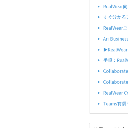
RealWear向
すぐ分かるアプ
RealWear
Ari Busi
▶️Real
手順：Real
Collabo
Collab
RealWear 
Teams有償ラ