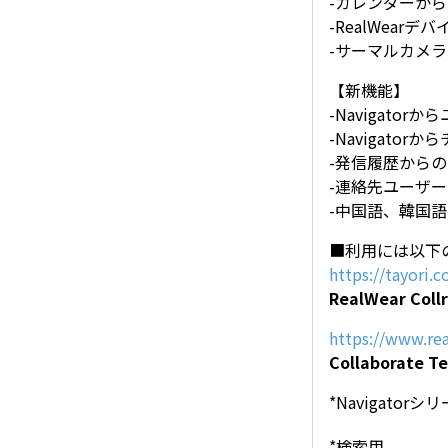
-カレンダーか
-RealWea
-サーマルカメ
【新機能】
-Navigato
-Navigato
-発信履歴から
-連絡先ユーザ
-中国語、韓国
■利用には以下
https://tayori.
RealWear Col
https://www.re
Collaborate T
*Navigato
*検索用