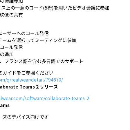
らの会議参加
rデバイス上の一意のコード(5桁)を用いたビデオ会議に参加
ラ映像の共有
rからユーザーへのコール発信
rからチームを選択してミーティングに参加
のコール発信
ーの追加
語、フランス語を含む多言語でのサポート
のガイドをご参照ください
com/q/realwear/detail/794670/
lraborate Teams 2 リリース
alwear.com/software/collaborate-teams-2
eams
rシリーズのデバイス向けです