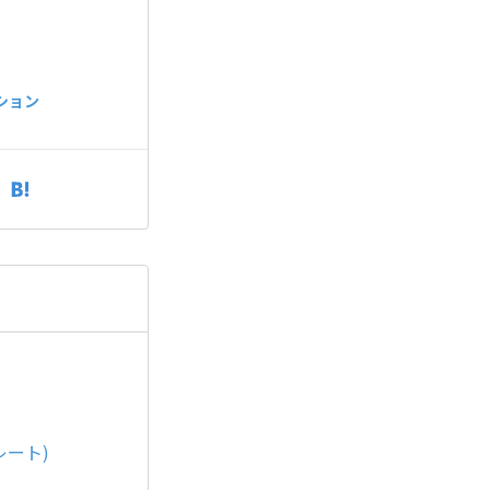
ション
レート)