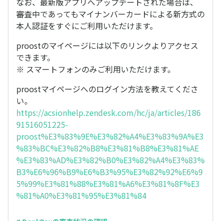
なお、最新版アプリへアップデートされた場合は、
審査中であってもマイナンバーカードによる新方式の
本人認証をすぐにご利用いただけます。
proostのマイページには以下のリンクよりアクセス
できます。
※ スマートフォンのみご利用いただけます。
proostマイページへのログイン方法を教えてくださ
い。
https://acsionhelp.zendesk.com/hc/ja/articles/186
91516051225-
proost%E3%83%9E%E3%82%A4%E3%83%9A%E3
%83%BC%E3%82%B8%E3%81%B8%E3%81%AE
%E3%83%AD%E3%82%B0%E3%82%A4%E3%83%
B3%E6%96%B9%E6%B3%95%E3%82%92%E6%9
5%99%E3%81%88%E3%81%A6%E3%81%8F%E3
%81%A0%E3%81%95%E3%81%84