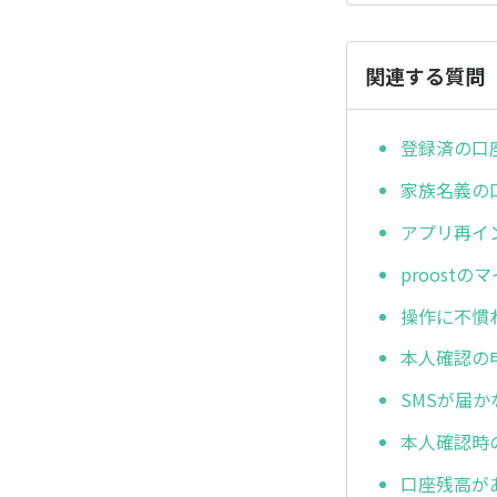
関連する質問
登録済の口
家族名義の
アプリ再イ
proost
操作に不慣
本人確認の
SMSが届か
本人確認時
口座残高が