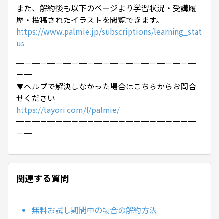
また、解約後も以下のページより学習状況・受講履
歴・投稿されたイラストを閲覧できます。
https://www.palmie.jp/subscriptions/learning_stat
us
━－━－━－━－━－━－━－━－━－━－━－━
－━
▼ヘルプで解決しなかった場合はこちらからお問合
せください
https://tayori.com/f/palmie/
━－━－━－━－━－━－━－━－━－━－━－━
－━
関連する質問
無料お試し期間中の場合の解約方法