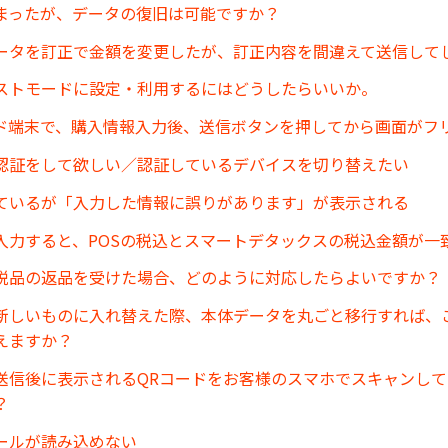
まったが、データの復旧は可能ですか？
ータを訂正で金額を変更したが、訂正内容を間違えて送信して
ストモードに設定・利用するにはどうしたらいいか。
ド端末で、購入情報入力後、送信ボタンを押してから画面がフ
認証をして欲しい／認証しているデバイスを切り替えたい
ているが「入力した情報に誤りがあります」が表示される
入力すると、POSの税込とスマートデタックスの税込金額が一
税品の返品を受けた場合、どのように対応したらよいですか？
末を新しいものに入れ替えた際、本体データを丸ごと移行すれば、
えますか？
送信後に表示されるQRコードをお客様のスマホでスキャンし
？
ールが読み込めない