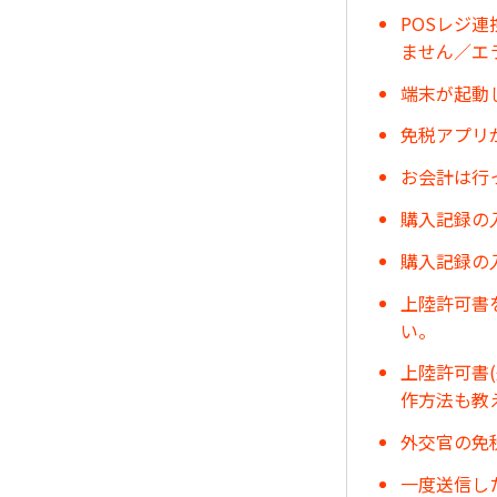
POSレジ
ません／エ
端末が起動
免税アプリ
お会計は行
購入記録の
購入記録の
上陸許可書
い。
上陸許可書
作方法も教
外交官の免
一度送信し