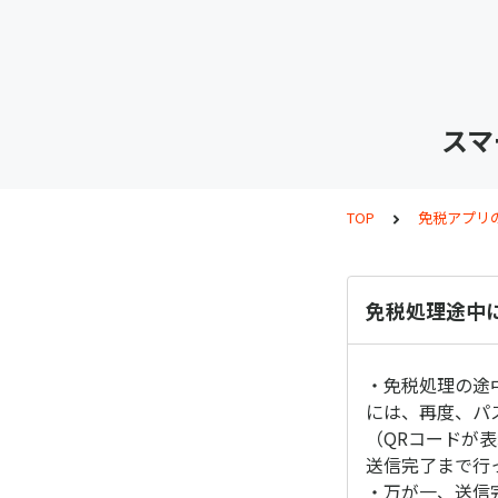
スマ
TOP
免税アプリ
免税処理途中
・免税処理の途
には、再度、パ
（QRコードが
送信完了まで行
・万が一、送信