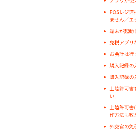
アプリが使
POSレジ
ません／エ
端末が起動
免税アプリ
お会計は行
購入記録の
購入記録の
上陸許可書
い。
上陸許可書
作方法も教
外交官の免