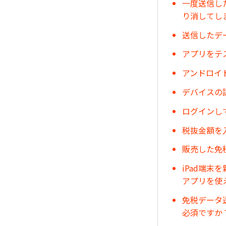
一度送信し
り消してし
送信したデ
アプリをテ
アンドロイ
デバイスの
ログインし
税抜金額を
販売した免
iPad端
アプリを使
免税データ
必須ですか