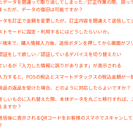
たデータを間違って取り消してしまった／訂正作業の際、誤っ
まったが、データの復旧は可能ですか？
ータを訂正で金額を変更したが、訂正内容を間違えて送信して
ストモードに設定・利用するにはどうしたらいいか。
ド端末で、購入情報入力後、送信ボタンを押してから画面がフ
認証をして欲しい／認証しているデバイスを切り替えたい
ているが「入力した情報に誤りがあります」が表示される
入力すると、POSの税込とスマートデタックスの税込金額が一
税品の返品を受けた場合、どのように対応したらよいですか？
末を新しいものに入れ替えた際、本体データを丸ごと移行すれば、
えますか？
送信後に表示されるQRコードをお客様のスマホでスキャンし
？