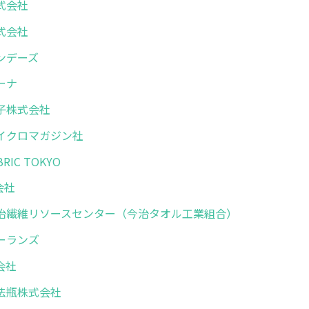
式会社
式会社
ンデーズ
ーナ
子株式会社
イクロマガジン社
RIC TOKYO
会社
治繊維リソースセンター（今治タオル工業組合）
ーランズ
会社
法瓶株式会社