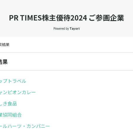
PR TIMES株主優待2024 ご参画企業
Powered by
Tayori
検索結果
結果
ップトラベル
ャンピオンカレー
しき食品
業協同組合
ールハーツ・カンパニー