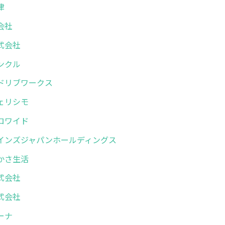
津
会社
式会社
ンクル
ドリブワークス
ェリシモ
ロワイド
インズジャパンホールディングス
かさ生活
式会社
式会社
ーナ