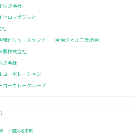
子株式会社
イクロマガジン社
会社
治繊維リソースセンター（今治タオル工業組合）
法瓶株式会社
株式会社
ルコーポレーション
ーゴーカレーグループ
物
# 被災地応援