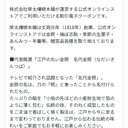
株式会社榮太樓總本鋪が運営する公式オンラインス
トアでご利用いただける割引電子クーポンです。
榮太樓總本鋪は文政元年（1818年）創業、公式オン
ラインストアでは金鍔・梅ぼ志飴・季節の生菓子・
あんみつ・羊羹等、贈答品各種を取り揃えておりま
す。
■代表銘菓『江戸の丸い金鍔 名代金鍔（なだいき
んつば）』
テレビで紹介され話題となった「名代金鍔」。
金鍔の名は、刀の『鍔』と象ったことから名付けら
れたもの。
たっぷりの餡を「小指の先ほどの小麦粉生地で箔の
ように薄く包む」伝統の技、その丸く成型したもの
をごま油で香ばしく焼く製法は、江戸から今に至る
まで変わっておりません。江戸から伝わる伝統の味
わいをご家庭でもお手軽にお楽しみください。