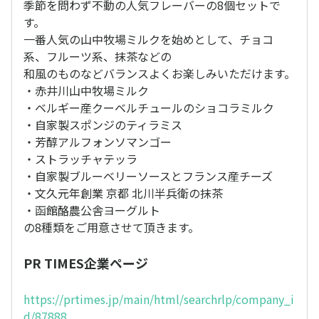
季節を問わず不動の人気フレーバーの8個セットで
す。
一番人気の山中牧場ミルクを始めとして、チョコ
系、フルーツ系、抹茶などの
和風のものなどバランスよくお楽しみいただけます。
・赤井川山中牧場ミルク
・ベルギー産クーベルチュールのショコラミルク
・自家製スポンジのティラミス
・芳醇アルフォンソマンゴー
・ストラッチャテッラ
・自家製ブルーベリーソースとフランス産チーズ
・文久元年創業 京都 北川半兵衛の抹茶
・函館酪農公舎ヨーグルト
の8種類をご用意させて頂きます。
PR TIMES企業ページ
https://prtimes.jp/main/html/searchrlp/company_i
d/87888