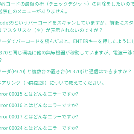
8. JANコードの最後の桁（チェックデジット）の削除をしたい
送禁止のメニューがありません。
9. Code39というバーコードをスキャンしていますが、前後に
すアスタリスク（＊）が表示されないのですが？
1. リーダでバーコードを読んだあと、ENTERキーを押したよう
2. P370と同じ環境に他の無線機器が稼動していますが、電波干
？
. リーダ(P370) と複数台の置き台(PL370)iと通信はできますか？
4. ペアリング（同期設定）について教えてください。
 Error 00015 とはどんなエラーですか?
 Error 00016 とはどんなエラーですか?
 Error 00017 とはどんなエラーですか?
 Error 00024 とはどんなエラーですか?