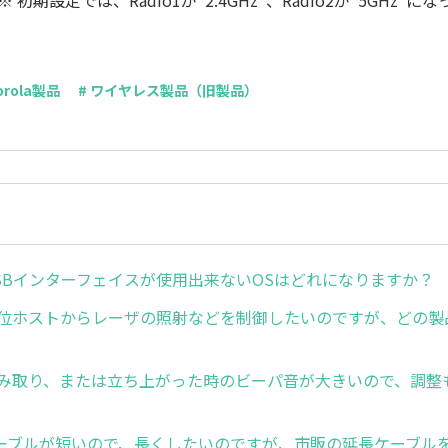
 初期設定では、Radio1が“2.4GHz”、Radio2が“5GHz”に
torola製品
# ワイヤレス製品（旧製品）
. USBインターフェイスが使用出来ないOSはどれになりますか？
2. 上位ホストからレーザの照射などを制御したいのですが、どの
3. 読み取り、または立ち上がった時のビーパ音が大きいので、調
。
4.ケーブルが短いので、長くしたいのですが、市販の延長ケーブル