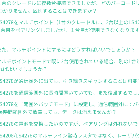
4. １台のクレードルに複数台接続できましたが、どのバーコー
わかりません。区別することはできますか？
5. LS4278をマルチポイント（1台のクレードルに、2台以上のLS
2台目をペアリングしましたが、１台目が使用できなくなりま
6. また、マルチポイントにするにはどうすればいいでしょうか？
7. マルチポイントモードで既に3台使用されている場合、別の1
ればよいでしょうか？
8. LS4278が通信圏外に出ても、引き続きスキャンすることは可
9. LS4278を通信範囲外に長時間置いていても、また復帰するで
0. LS4278を「範囲外バッチモード」に設定し、通信範囲外にて
長時間範囲外で放置しても、データは消えませんか？
1. LS4278の電池を交換したいのですが、ペアリングは外れない
2. LS4208/LS4278のマルチライン常時ラスタではなく、レーザ