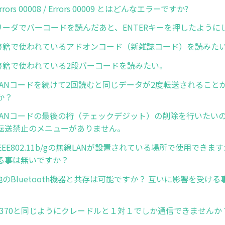
Errors 00008 / Errors 00009 とはどんなエラーですか?
1. リーダでバーコードを読んだあと、ENTERキーを押したよう
2. 書籍で使われているアドオンコード（新雑誌コード）を読みた
3. 書籍で使われている2段バーコードを読みたい。
4. JANコードを続けて2回読むと同じデータが2度転送されるこ
か？
5. JANコードの最後の桁（チェックデジット）の削除を行いた
転送禁止のメニューがありません。
. IEEE802.11b/gの無線LANが設置されている場所で使用できま
る事は無いですか？
2. 他のBluetooth機器と共存は可能ですか？ 互いに影響を受
3. P370と同じようにクレードルと１対１でしか通信できませんか