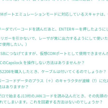
. COMポートエミュレーションモードに対応しているスキャナは
1. リーダでバーコードを読んだあと、ENTERキーを押したよう
12.トリガーを引かないで、レーザが常に出力するようにして使い
で使用したい。）
3. USBにつなげてますが、仮想COMポートとして使用できません
. PCのCapslock を操作しない方法はありませんか？
5. LS2208を購入したとき、ケーブルは付いてくるのでしょうか？
6. バーコードデータのプラス（＋）のキャラクタが波線（?）に
法はありますか？
7. ゼロで始まるJ13桁のJANコードを読み込んだとき、その先頭
されてしまいます。これを回避する方法はないのでしょうか？