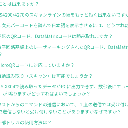
ことは出来ますか？
3. LS4208/4278のスキャンラインの幅をもっと短く出来ないです
1. 二次元バーコードを読んで日本語を表示させるには、どうすれ
. 反転のQRコード、DataMatrixコードは読み取れますか？
3. 電子回路基板上のレーザマーキングされたQRコード、DataMat
？
. MicroQRコードに対応していますか？
5. 自動読み取り（スキャン）は可能でしょうか？
1. MS-XX04で読み取ったデータがPCに出力できず、数秒後にエ
）が 鳴りますがどうすればよいでしょうか？
2. ホストからのコマンドの送信において、１度の送信では受け付
で送信しないと受け付けないことがありますがなぜですか？
3. 外部トリガの使用方法は？