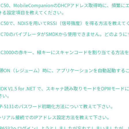
. MC50、MobileCompanionのDHCPアドレス取得時に、頻
きる設定項目を教えてください。
2. MC50で、NDISを用いてRSSI（信号強度）を得る方法を教え
3. MC70のバイブレータがSMDKから使用できません。どのよう
4. MC3000の赤キー、緑キーにスキャンコードを割り当てる方法
. 電源ON（レジューム）時に、アプリケーションを自動起動する
 SMDK V1.5 for .NET で、スキャナ読み取りモードをDPMモ
さい。
1. AP-5131のパスワード初期化方法について教えて下さい。
2. シリアル接続でのIPアドレス設定方法を教えて下さい。
3. AP6532へログインしようとしましたが忘れてしまいましたが