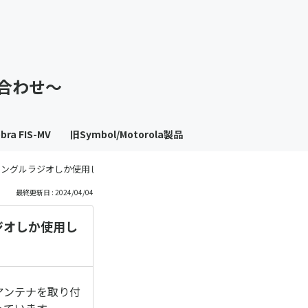
も
っ
い合わせ～
と
見
bra FIS-MV
旧Symbol/Motorola製品
る
ですが、シングルラジオしか使用しない場合、アンテナはどちらにつければよいでしょ
最終更新日 : 2024/04/04
ラジオしか使用し
』へアンテナを取り付