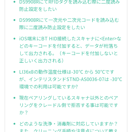
DS9908RにてRFIDタグを読み込む際に二度読み
防止設定をしたい
DS9908Rにて一次元や二次元コードを読み込む
際に二度読み防止設定をしたい
iOS端末にBT HID接続したスキャナに<Enter>な
どのキーコードを付加すると、データが桁落ち
して出力される。（キーコードを付加しないと
正しいく出力される）
LI36x8の動作温度仕様は-30℃ から 50℃です
が、インテリスタンドSTND-AS0036-07は -30℃
環境での利用は可能ですか?
現在ペアリングしているスキャナ以外とのペア
リングをクレードル側で拒否する事は可能です
か？
どのような洗浄・消毒剤に対応していますか？
また、クリーニング手順や注意点について教え