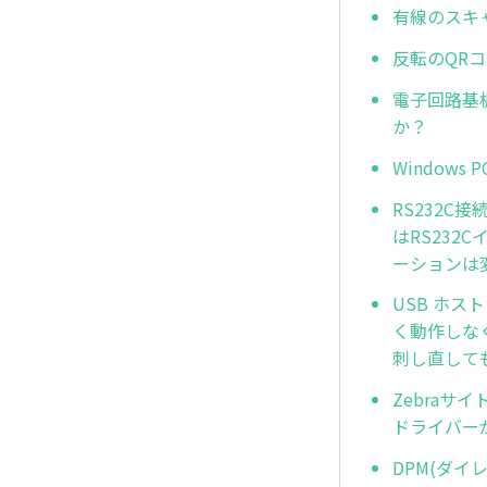
有線のスキ
反転のQRコ
電子回路基板
か？
Window
RS232
はRS23
ーションは
USB ホス
く動作しな
刺し直して
Zebraサ
ドライバー
DPM(ダ