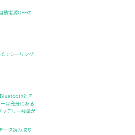
自動電源OFFの
-HCでシーリング
luetoothとそ
リーは充分にある
にバッテリー残量が
、データ読み取り