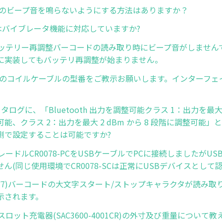
-HCのビープ音を鳴らないようにする方法はありますか？
-SRはバイブレータ機能に対応していますか?
8でバッテリー再調整バーコードの読み取り時にビープ音がしませ
に実装してもバッテリ再調整が始まりません。
ER用のコイルケーブルの型番をご教示お願いします。インターフェイ
カタログに、「Bluetooth 出力を調整可能クラス 1：出力を最大 4
能、クラス 2：出力を最大 2 dBm から 8 段階に調整可能
側で設定することは可能ですか?
用クレードルCR0078-PCをUSBケーブルでPCに接続しましたがU
ん(同じ使用環境でCR0078-SCは正常にUSBデバイスとして
(NW7)バーコードの大文字スタート/ストップキャラクタが読み
示されます。
用4スロット充電器(SAC3600-4001CR)の外寸及び重量について