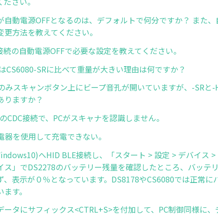
ください。
が自動電源OFFとなるのは、デフォルトで何分ですか？ また、
変更方法を教えてください。
oth接続の自動電源OFFで必要な設定を教えてください。
-HCはCS6080-SRに比べて重量が大きい理由は何ですか？
-SRのみスキャンボタン上にビープ音孔が開いていますが、-SRと
ありますか？
s10のCDC接続で、PCがスキャナを認識しません。
充電器を使用して充電できない。
indows10)へHID BLE接続し、「スタート > 設定 > デバイス > B
イス」でDS2278のバッテリー残量を確認したところ、バッテ
、表示が０％となっています。DS8178やCS6080では正常
います。
データにサフィックス<CTRL+S>を付加して、PC制御同様に