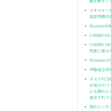
数を教えて
スキャナー
設定時間の
Blueto
CS6080
CS6080
性能に差は
Window
市販品Qi
ホストPC(W
の他のデバ
にも関わらず
表示されて
読みとった