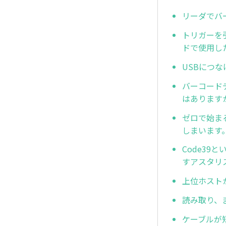
リーダでバ
トリガーを
ドで使用し
USBにつ
バーコード
はあります
ゼロで始ま
しまいます
Code3
すアスタリ
上位ホスト
読み取り、
ケーブルが