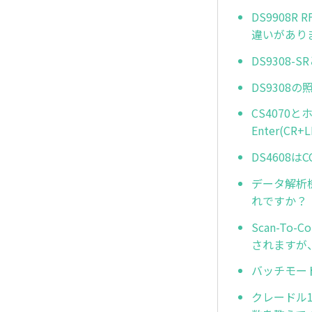
DS9908
違いがあり
DS9308-
DS9308
CS4070
Enter(C
DS4608
データ解析機能(
れですか？
Scan-To
されますが
バッチモー
クレードル