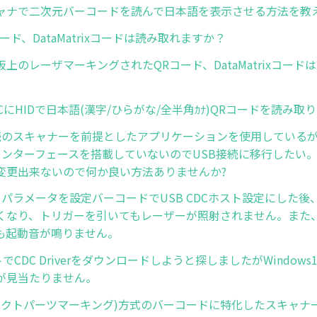
ャナで二次元バーコードを読んで日本語を表示させる方法を教
ード、DataMatrixコードは読み取れますか？
上のレーザマーキングされたQRコード、DataMatrixコード
s PCにHIDで日本語(漢字/ひらがな/全半角ｶﾅ)QRコードを読み
C接続のスキャナーを前提としたアプリケーションを使用している
2Cインターフェースを搭載していないのでUSB接続に移行したい
変更出来ないので何か良い方法ありませんか?
ト パラメータを設定バーコードでUSB CDCホスト設定にした
くなり、トリガーを引いてもレーザーが照射されません。また、
も起動音が鳴りません。
イトでCDC Driverをダウンロードしようと探しましたがWindow
が見当たりません。
イレクトパーツマーキング)方式のバーコードに特化したスキャナ