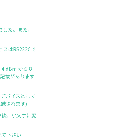
んでした。また、
スはRS232Cで
 dBm から 8
」と記載があります
SBデバイスとして
認識されます)
取り後、小文字に変
教えて下さい。