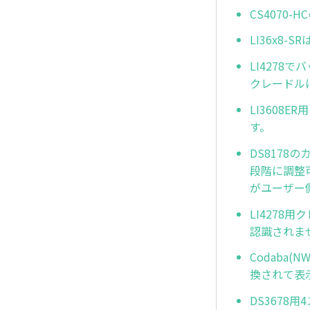
CS4070
LI36x8
LI427
クレードル
LI3608
す。
DS8178の
段階に調整可
がユーザー
LI4278
認識されませ
Codaba
換されて表
DS3678