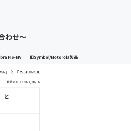
も
っ
い合わせ～
と
見
bra FIS-MV
旧Symbol/Motorola製品
る
KBBHZWR』 と 『RS61B0-KBENZWR』 の違いは何ですか？
最終更新日 : 2024/10/16
』 と