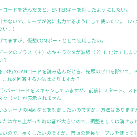
ーコードを読んだあと、ENTERキーを押したようにしたい。
引かないで、レーザが常に出力するようにして使いたい。（ハ
たい。）
なげてますが、仮想COMポートとして使用したい。
データのプラス（＋）のキャラクタが波線（ ?）に化けてしま
か？
る13桁のJANコードを読み込んだとき、先頭のゼロを除いて、
。これを回避する方法はありますか？
9というバーコードをスキャンしていますが、前後にスタート、ス
スク（＊）が表示されません。
からレーザの照射などを制御したいのですが、方法はあります
または立ち上がった時の音が大きいので、調整もしくは消せま
短いので、長くしたいのですが、市販の延長ケーブルを使って