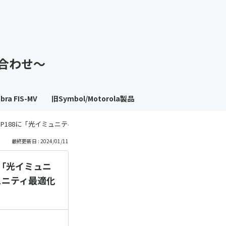
も
っ
い合わせ～
と
見
bra FIS-MV
旧Symbol/Motorola製品
る
ガイド? P188に「光イミュニティ」という項目があり「このパラメータは ER
最終更新日 : 2024/01/11
8に「光イミュニ
ュニティ最適化