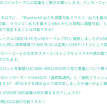
ER用のコイルケーブルの型番をご教示お願いします。インターフェイ
カタログに、「Bluetooth 出力を調整可能クラス 1：出力を最大 4
能、クラス 2：出力を最大 2 dBm から 8 段階に調整可能
側で設定することは可能ですか?
用クレードルCR0078-PCをUSBケーブルでPCに接続しましたがU
ん(同じ使用環境でCR0078-SCは正常にUSBデバイスとして
(NW7)バーコードの大文字スタート/ストップキャラクタが読み
示されます。
用4スロット充電器(SAC3600-4001CR)の外寸及び重量について
R RFIDトリガーモード(#642)の「連続再通知」と「連続フラッ
ますか? RFIDタグを読み込んで両方試しましたが違いがよく
SRとDS9308-SRD品番は何が異なるのでしょうか?
の照明LEDは消灯可能ですか？