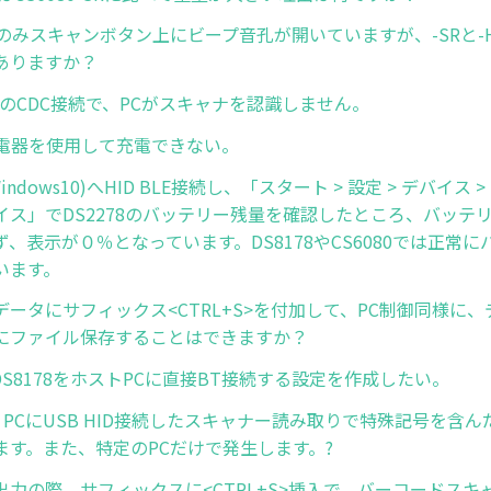
-SRのみスキャンボタン上にビープ音孔が開いていますが、-SRと
ありますか？
s10のCDC接続で、PCがスキャナを認識しません。
充電器を使用して充電できない。
indows10)へHID BLE接続し、「スタート > 設定 > デバイス > B
イス」でDS2278のバッテリー残量を確認したところ、バッテ
、表示が０％となっています。DS8178やCS6080では正常
います。
データにサフィックス<CTRL+S>を付加して、PC制御同様に
にファイル保存することはできますか？
nでDS8178をホストPCに直接BT接続する設定を作成したい。
s10 PCにUSB HID接続したスキャナー読み取りで特殊記号を含
ます。また、特定のPCだけで発生します。?
出力の際、サフィックスに<CTRL+S>挿入で、バーコードスキ