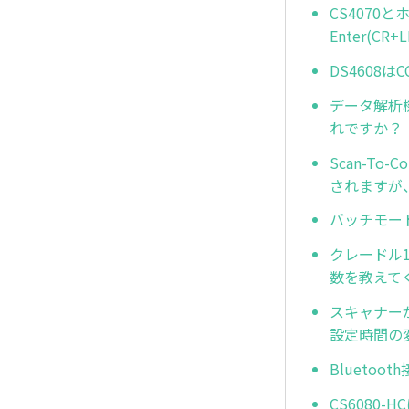
CS4070
Enter(C
DS4608
データ解析機能(
れですか？
Scan-To
されますが
バッチモー
クレードル
数を教えて
スキャナー
設定時間の
Blueto
CS6080