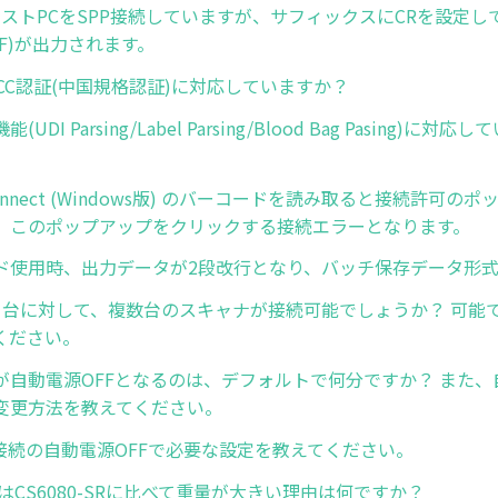
とホストPCをSPP接続していますが、サフィックスにCRを設定し
R+LF)が出力されます。
はCCC認証(中国規格認証)に対応していますか？
UDI Parsing/Label Parsing/Blood Bag Pasing)に
-Connect (Windows版) のバーコードを読み取ると接続許可
、このポップアップをクリックする接続エラーとなります。
ド使用時、出力データが2段改行となり、バッチ保存データ形
1台に対して、複数台のスキャナが接続可能でしょうか？ 可能
ください。
が自動電源OFFとなるのは、デフォルトで何分ですか？ また、
変更方法を教えてください。
oth接続の自動電源OFFで必要な設定を教えてください。
-HCはCS6080-SRに比べて重量が大きい理由は何ですか？