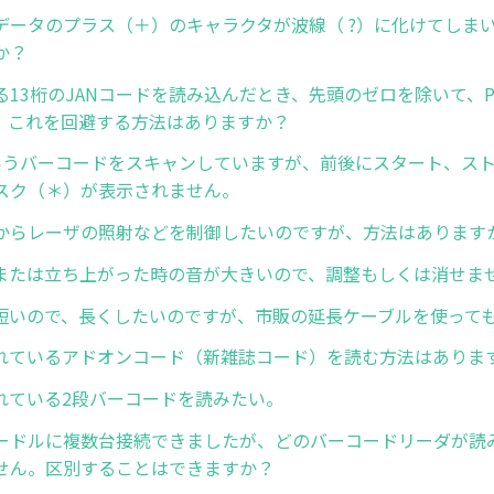
データのプラス（＋）のキャラクタが波線（ ?）に化けてしま
か？
る13桁のJANコードを読み込んだとき、先頭のゼロを除いて、
。これを回避する方法はありますか？
9というバーコードをスキャンしていますが、前後にスタート、ス
スク（＊）が表示されません。
からレーザの照射などを制御したいのですが、方法はあります
または立ち上がった時の音が大きいので、調整もしくは消せま
短いので、長くしたいのですが、市販の延長ケーブルを使って
れているアドオンコード（新雑誌コード）を読む方法はありま
れている2段バーコードを読みたい。
ードルに複数台接続できましたが、どのバーコードリーダが読
せん。区別することはできますか？