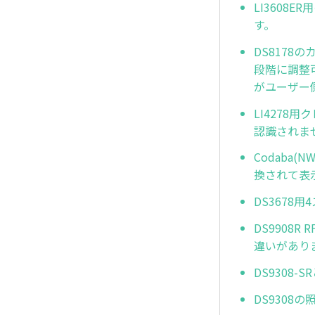
LI3608
す。
DS8178の
段階に調整可
がユーザー
LI4278
認識されませ
Codaba
換されて表
DS3678
DS9908
違いがあり
DS9308-
DS9308