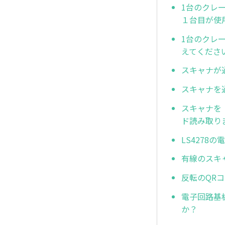
1台のクレ
１台目が使
1台のクレ
えてくださ
スキャナが
スキャナを
スキャナを
ド読み取り
LS427
有線のスキ
反転のQRコ
電子回路基板
か？