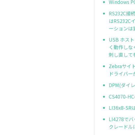
Window
RS232
はRS23
ーションは
USB ホス
く動作しな
刺し直して
Zebraサ
ドライバー
DPM(ダ
CS4070
LI36x8
LI427
クレードル