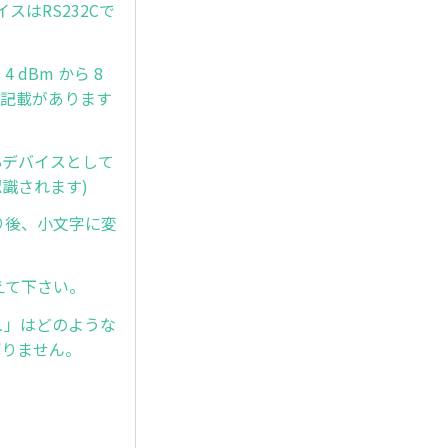
スはRS232Cで
 dBm から 8
」と記載があります
SBデバイスとして
認識されます)
取り後、小文字に変
教えて下さい。
シュ」はどのような
解りません。