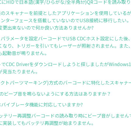
s PCにHIDで日本語(漢字/ひらがな/全半角ｶﾅ)QRコードを読み
C接続のスキャナーを前提としたアプリケーションを使用している
2Cインターフェースを搭載していないのでUSB接続に移行したい
変更出来ないので何か良い方法ありませんか?
ト パラメータを設定バーコードでUSB CDCホスト設定にした
くなり、トリガーを引いてもレーザーが照射されません。また、
も起動音が鳴りません。
イトでCDC Driverをダウンロードしようと探しましたがWindow
が見当たりません。
イレクトパーツマーキング)方式のバーコードに特化したスキャナ
-HCのビープ音を鳴らないようにする方法はありますか？
-SRはバイブレータ機能に対応していますか?
8でバッテリー再調整バーコードの読み取り時にビープ音がしませ
に実装してもバッテリ再調整が始まりません。