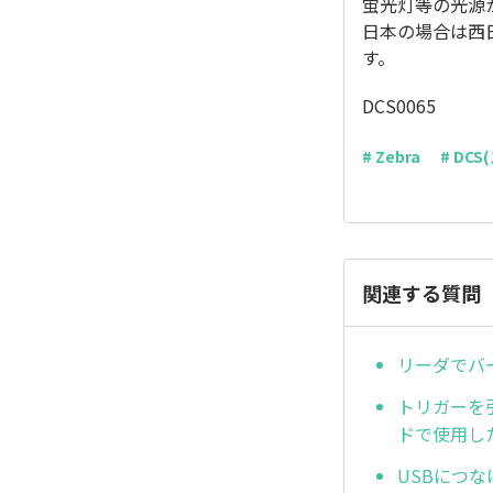
蛍光灯等の光源
日本の場合は西日
す。
DCS0065
# Zebra
# DC
関連する質問
リーダでバ
トリガーを
ドで使用し
USBにつ