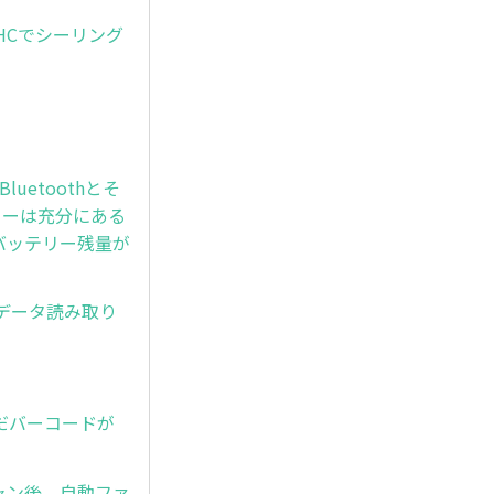
-HCでシーリング
luetoothとそ
リーは充分にある
にバッテリー残量が
、データ読み取り
んだバーコードが
ャン後、自動ファ