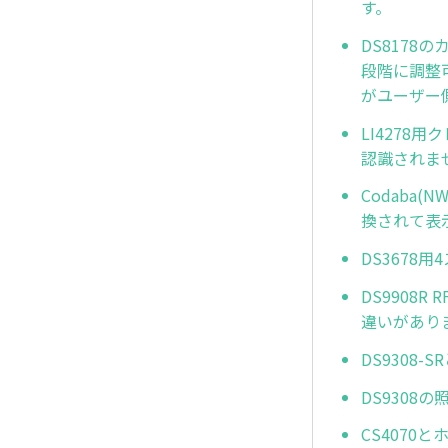
す。
DS8178の
段階に調整可
がユーザー
LI4278
認識されませ
Codaba
換されて表
DS3678
DS9908
違いがあり
DS9308-
DS9308
CS4070