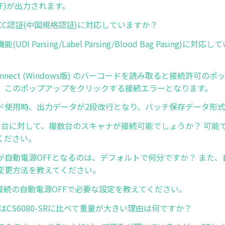
R+LF)が出力されます。
はCCC認証(中国規格認証)に対応していますか？
UDI Parsing/Label Parsing/Blood Bag Pasing)に
-Connect (Windows版) のバーコードを読み取ると接続許可
、このポップアップをクリックする接続エラーとなります。
ド使用時、出力データが2段改行となり、バッチ保存データ形
1台に対して、複数台のスキャナが接続可能でしょうか？ 可能
ください。
が自動電源OFFとなるのは、デフォルトで何分ですか？ また、
変更方法を教えてください。
oth接続の自動電源OFFで必要な設定を教えてください。
-HCはCS6080-SRに比べて重量が大きい理由は何ですか？