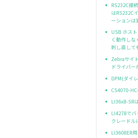
RS232
はRS23
ーションは
USB ホス
く動作しな
刺し直して
Zebraサ
ドライバー
DPM(ダ
CS4070
LI36x8
LI427
クレードル
LI3608