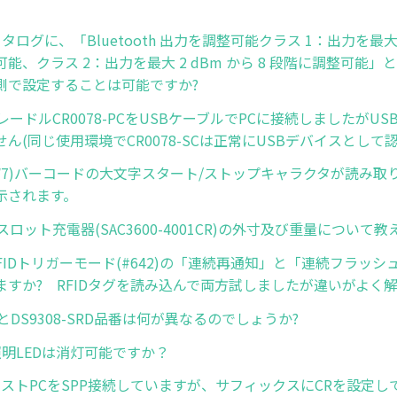
カタログに、「Bluetooth 出力を調整可能クラス 1：出力を最大 4
能、クラス 2：出力を最大 2 dBm から 8 段階に調整可能
側で設定することは可能ですか?
用クレードルCR0078-PCをUSBケーブルでPCに接続しましたがU
ん(同じ使用環境でCR0078-SCは正常にUSBデバイスとして
(NW7)バーコードの大文字スタート/ストップキャラクタが読み
示されます。
用4スロット充電器(SAC3600-4001CR)の外寸及び重量について
R RFIDトリガーモード(#642)の「連続再通知」と「連続フラッ
ますか? RFIDタグを読み込んで両方試しましたが違いがよく
SRとDS9308-SRD品番は何が異なるのでしょうか?
の照明LEDは消灯可能ですか？
とホストPCをSPP接続していますが、サフィックスにCRを設定し