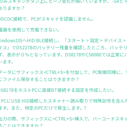
-SRのみスキャンボタン上にビープ音孔が開いていますが、-SRと
ありますか？
s10のCDC接続で、PCがスキャナを認識しません。
充電器を使用して充電できない。
indows10)へHID BLE接続し、「スタート > 設定 > デバイス > B
イス」でDS2278のバッテリー残量を確認したところ、バッテ
、表示が０％となっています。DS8178やCS6080では正常
います。
データにサフィックス<CTRL+S>を付加して、PC制御同様に
にファイル保存することはできますか？
nでDS8178をホストPCに直接BT接続する設定を作成したい。
s10 PCにUSB HID接続したスキャナー読み取りで特殊記号を含
ます。また、特定のPCだけで発生します。?
出力の際、サフィックスに<CTRL+S>挿入で、バーコードスキ
ることはできますか？