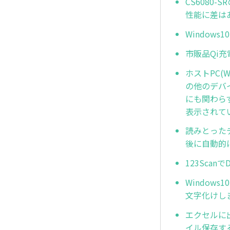
CS6080
性能に差は
Window
市販品Qi
ホストPC(W
の他のデバ
にも関わらず
表示されて
読みとった
後に自動的
123Sca
Window
文字化けし
エクセルに
イル保存す