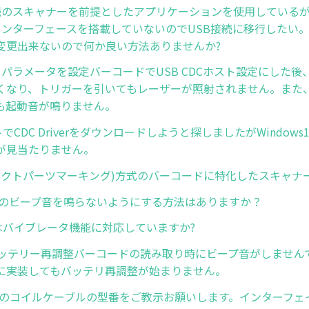
C接続のスキャナーを前提としたアプリケーションを使用している
2Cインターフェースを搭載していないのでUSB接続に移行したい
変更出来ないので何か良い方法ありませんか?
ト パラメータを設定バーコードでUSB CDCホスト設定にした
くなり、トリガーを引いてもレーザーが照射されません。また、
も起動音が鳴りません。
イトでCDC Driverをダウンロードしようと探しましたがWindow
が見当たりません。
イレクトパーツマーキング)方式のバーコードに特化したスキャナ
-HCのビープ音を鳴らないようにする方法はありますか？
-SRはバイブレータ機能に対応していますか?
8でバッテリー再調整バーコードの読み取り時にビープ音がしませ
に実装してもバッテリ再調整が始まりません。
ER用のコイルケーブルの型番をご教示お願いします。インターフェイ