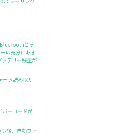
-HCでシーリング
luetoothとそ
リーは充分にある
にバッテリー残量が
、データ読み取り
んだバーコードが
ャン後、自動ファ