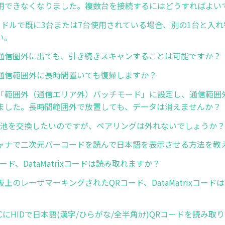
用できなくなりました。複数台を接続するにはどうすればよい
ードルで既に3台または7台使用されている場合、別の1台と入
い。
通信圏外に出ても、引き続きスキャンすることは可能ですか？
通信範囲外に長時間置いても復帰しますか？
「範囲外（通信エリア外）バッチモード」に設定し、通信範囲
ました。長時間範囲外で放置しても、データは消えませんか？
8の電池を交換したいのですが、ペアリングは外れないでしょうか？
ャナで二次元バーコードを読んで日本語を表示させる方法を教
ード、DataMatrixコードは読み取れますか？
上のレーザマーキングされたQRコード、DataMatrixコード
s PCにHIDで日本語(漢字/ひらがな/全半角ｶﾅ)QRコードを読み