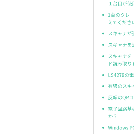
１台目が使
1台のクレ
えてくださ
スキャナが
スキャナを
スキャナを
ド読み取り
LS427
有線のスキ
反転のQRコ
電子回路基板
か？
Window