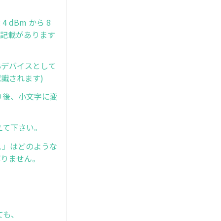
 dBm から 8
」と記載があります
SBデバイスとして
認識されます)
取り後、小文字に変
教えて下さい。
シュ」はどのような
解りません。
ても、