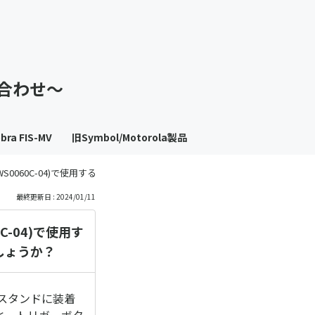
も
っ
い合わせ～
と
見
bra FIS-MV
旧Symbol/Motorola製品
る
D-WS0060C-04)で使用するにあたって、特に設定無くプレゼンテーションモ
最終更新日 : 2024/01/11
C-04)で使用す
しょうか？
リスタンドに装着