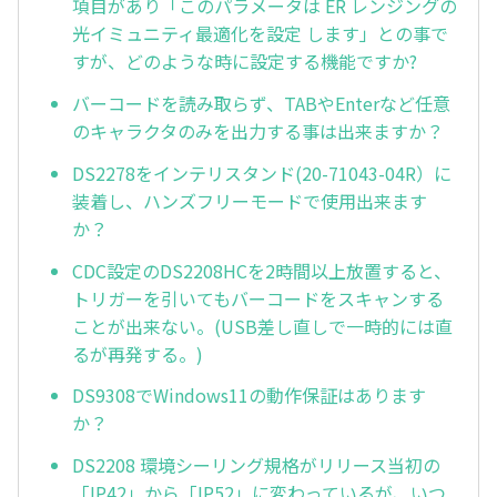
項目があり「このパラメータは ER レンジングの
光イミュニティ最適化を設定 します」との事で
すが、どのような時に設定する機能ですか?
バーコードを読み取らず、TABやEnterなど任意
のキャラクタのみを出力する事は出来ますか？
DS2278をインテリスタンド(20-71043-04R）に
装着し、ハンズフリーモードで使用出来ます
か？
CDC設定のDS2208HCを2時間以上放置すると、
トリガーを引いてもバーコードをスキャンする
ことが出来ない。(USB差し直しで一時的には直
るが再発する。)
DS9308でWindows11の動作保証はあります
か？
DS2208 環境シーリング規格がリリース当初の
「IP42」から「IP52」に変わっているが、いつ