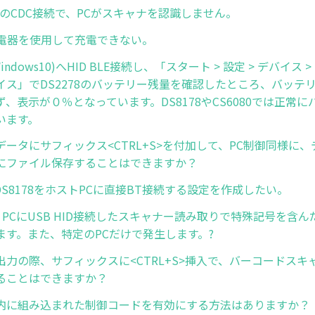
s10のCDC接続で、PCがスキャナを認識しません。
充電器を使用して充電できない。
indows10)へHID BLE接続し、「スタート > 設定 > デバイス > B
イス」でDS2278のバッテリー残量を確認したところ、バッテ
、表示が０％となっています。DS8178やCS6080では正常
います。
データにサフィックス<CTRL+S>を付加して、PC制御同様に
にファイル保存することはできますか？
nでDS8178をホストPCに直接BT接続する設定を作成したい。
s10 PCにUSB HID接続したスキャナー読み取りで特殊記号を含
ます。また、特定のPCだけで発生します。?
出力の際、サフィックスに<CTRL+S>挿入で、バーコードスキ
ることはできますか？
内に組み込まれた制御コードを有効にする方法はありますか？