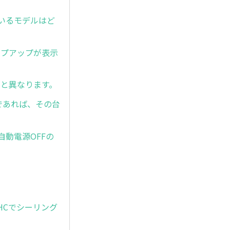
対応しているモデルはど
のポップアップが表示
式と異なります。
であれば、その台
自動電源OFFの
-HCでシーリング