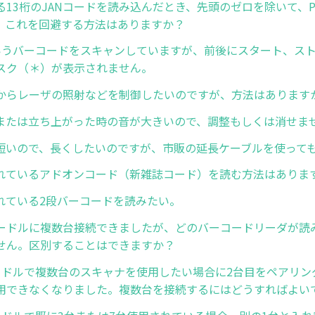
る13桁のJANコードを読み込んだとき、先頭のゼロを除いて、
。これを回避する方法はありますか？
9というバーコードをスキャンしていますが、前後にスタート、ス
スク（＊）が表示されません。
からレーザの照射などを制御したいのですが、方法はあります
または立ち上がった時の音が大きいので、調整もしくは消せま
短いので、長くしたいのですが、市販の延長ケーブルを使って
れているアドオンコード（新雑誌コード）を読む方法はありま
れている2段バーコードを読みたい。
ードルに複数台接続できましたが、どのバーコードリーダが読
せん。区別することはできますか？
ードルで複数台のスキャナを使用したい場合に2台目をペアリン
用できなくなりました。複数台を接続するにはどうすればよい