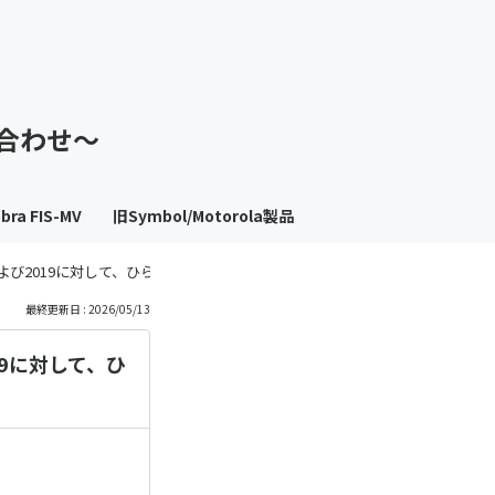
も
っ
い合わせ～
と
見
bra FIS-MV
旧Symbol/Motorola製品
る
016および2019に対して、ひらがな/漢字が入ったQRコードの読み取りや出力した
最終更新日 : 2026/05/13
019に対して、ひ