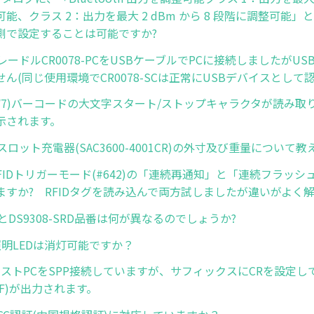
能、クラス 2：出力を最大 2 dBm から 8 段階に調整可能
側で設定することは可能ですか?
用クレードルCR0078-PCをUSBケーブルでPCに接続しましたがU
ん(同じ使用環境でCR0078-SCは正常にUSBデバイスとして
(NW7)バーコードの大文字スタート/ストップキャラクタが読み
示されます。
用4スロット充電器(SAC3600-4001CR)の外寸及び重量について
R RFIDトリガーモード(#642)の「連続再通知」と「連続フラッ
ますか? RFIDタグを読み込んで両方試しましたが違いがよく
SRとDS9308-SRD品番は何が異なるのでしょうか?
の照明LEDは消灯可能ですか？
とホストPCをSPP接続していますが、サフィックスにCRを設定し
R+LF)が出力されます。