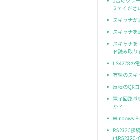
1台のクレ
えてくださ
スキャナが
スキャナを
スキャナを
ド読み取り
LS427
有線のスキ
反転のQRコ
電子回路基板
か？
Window
RS232
はRS23