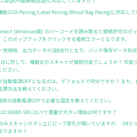
はCCC認証(中国規格認証)に対応していますか？
UDI Parsing/Label Parsing/Blood Bag Pasing)に
-Connect (Windows版) のバーコードを読み取ると接続許可
、このポップアップをクリックする接続エラーとなります。
ド使用時、出力データが2段改行となり、バッチ保存データ形
1台に対して、複数台のスキャナが接続可能でしょうか？ 可能
ください。
が自動電源OFFとなるのは、デフォルトで何分ですか？ また、
変更方法を教えてください。
oth接続の自動電源OFFで必要な設定を教えてください。
-HCはCS6080-SRに比べて重量が大きい理由は何ですか？
-SRのみスキャンボタン上にビープ音孔が開いていますが、-SRと
ありますか？