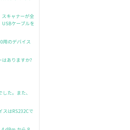
後、スキャナーが全
USBケーブルを
s10用のデバイス
ーはありますか?
んでした。また、
スはRS232Cで
 dBm から 8