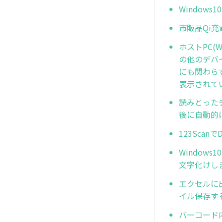
Window
市販品Qi
ホストPC(W
の他のデバ
にも関わらず
表示されて
読みとった
後に自動的
123Sca
Window
文字化けし
エクセルに
イル保存す
バーコード