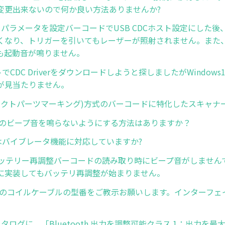
変更出来ないので何か良い方法ありませんか?
ト パラメータを設定バーコードでUSB CDCホスト設定にした
くなり、トリガーを引いてもレーザーが照射されません。また、
も起動音が鳴りません。
イトでCDC Driverをダウンロードしようと探しましたがWindow
が見当たりません。
イレクトパーツマーキング)方式のバーコードに特化したスキャナ
-HCのビープ音を鳴らないようにする方法はありますか？
-SRはバイブレータ機能に対応していますか?
8でバッテリー再調整バーコードの読み取り時にビープ音がしませ
に実装してもバッテリ再調整が始まりません。
ER用のコイルケーブルの型番をご教示お願いします。インターフェイ
カタログに、「Bluetooth 出力を調整可能クラス 1：出力を最大 4