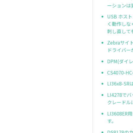
ーションは
USB ホス
く動作しな
刺し直して
Zebraサ
ドライバー
DPM(ダ
CS4070
LI36x8
LI427
クレードル
LI3608
す。
DS8178の