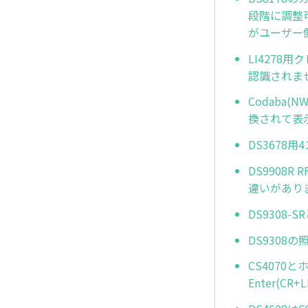
段階に調整可
がユーザー
LI4278
認識されませ
Codaba
換されて表
DS3678
DS9908
違いがあり
DS9308-
DS9308
CS4070
Enter(C