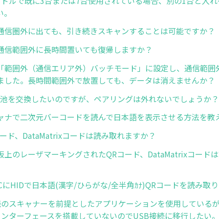
ードルで既に3台または7台使用されている場合、別の1台と入
い。
通信圏外に出ても、引き続きスキャンすることは可能ですか？
通信範囲外に長時間置いても復帰しますか？
「範囲外（通信エリア外）バッチモード」に設定し、通信範囲
ました。長時間範囲外で放置しても、データは消えませんか？
8の電池を交換したいのですが、ペアリングは外れないでしょうか？
ャナで二次元バーコードを読んで日本語を表示させる方法を教
ード、DataMatrixコードは読み取れますか？
上のレーザマーキングされたQRコード、DataMatrixコード
s PCにHIDで日本語(漢字/ひらがな/全半角ｶﾅ)QRコードを読み
C接続のスキャナーを前提としたアプリケーションを使用している
2Cインターフェースを搭載していないのでUSB接続に移行したい