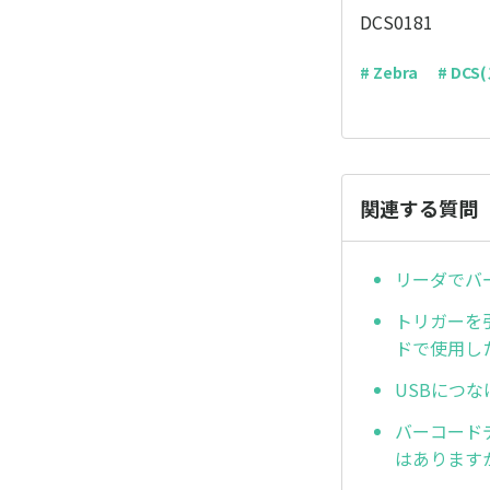
DCS0181
# Zebra
# DC
関連する質問
リーダでバ
トリガーを
ドで使用し
USBにつ
バーコード
はあります