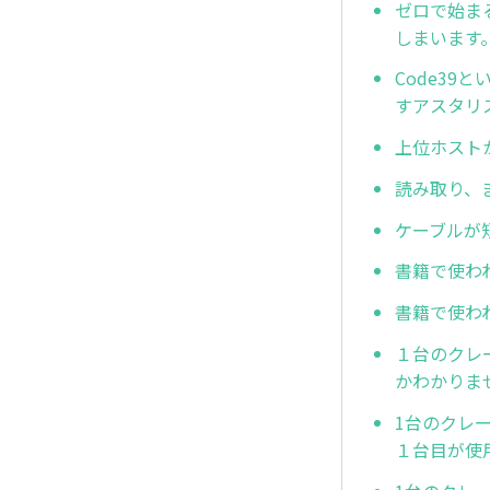
ゼロで始ま
しまいます
Code3
すアスタリ
上位ホスト
読み取り、
ケーブルが
書籍で使わ
書籍で使わ
１台のクレ
かわかりま
1台のクレ
１台目が使