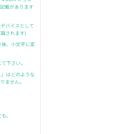
」と記載があります
SBデバイスとして
認識されます)
取り後、小文字に変
教えて下さい。
シュ」はどのような
解りません。
ても、