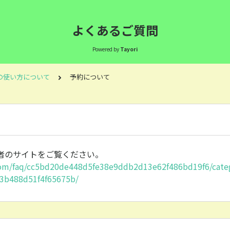
よくあるご質問
Powered by
Tayori
の使い方について
予約について
者のサイトをご覧ください。
.com/faq/cc5bd20de448d5fe38e9ddb2d13e62f486bd19f6/cate
3b488d51f4f65675b/